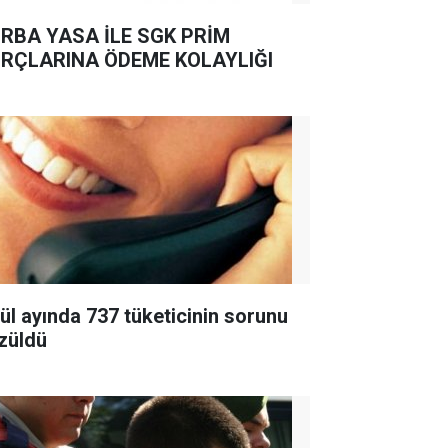
RBA YASA İLE SGK PRİM
RÇLARINA ÖDEME KOLAYLIĞI
lül ayında 737 tüketicinin sorunu
züldü