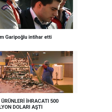
m Garipoğlu intihar etti
 ÜRÜNLERİ İHRACATI 500
LYON DOLARI AŞTI