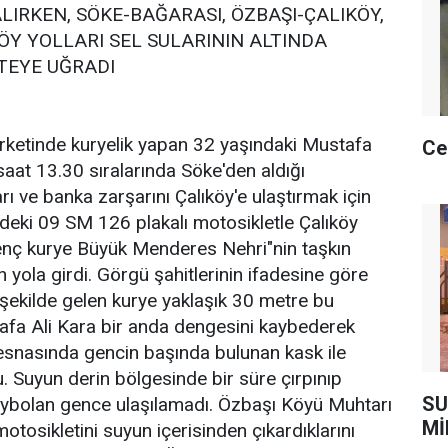
LIRKEN, SÖKE-BAĞARASI, ÖZBAŞI-ÇALIKÖY,
Y YOLLARI SEL SULARININ ALTINDA
TEYE UĞRADI
rketinde kuryelik yapan 32 yaşındaki Mustafa
Ce
saat 13.30 sıralarında Söke'den aldığı
 ve banka zarşarını Çalıköy'e ulaştırmak için
mdeki 09 SM 126 plakalı motosikletle Çalıköy
genç kurye Büyük Menderes Nehri"nin taşkın
an yola girdi. Görgü şahitlerinin ifadesine göre
şekilde gelen kurye yaklaşık 30 metre bu
stafa Ali Kara bir anda dengesini kaybederek
snasında gencin başında bulunan kask ile
. Suyun derin bölgesinde bir süre çırpınıp
SU
aybolan gence ulaşılamadı. Özbaşı Köyü Muhtarı
Mİ
tosikletini suyun içerisinden çıkardıklarını