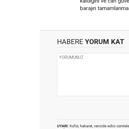
kaldığını ve can güve
barajın tamamlanması
HABERE
YORUM KAT
UYARI:
Küfür, hakaret, rencide edici cümleler 