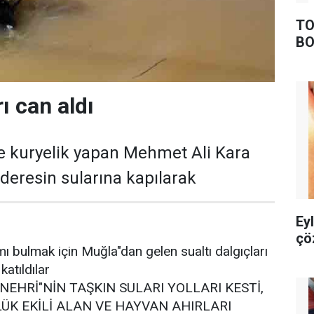
TO
BO
ı can aldı
e kuryelik yapan Mehmet Ali Kara
eresin sularına kapılarak
Ey
çö
 bulmak için Muğla"dan gelen sualtı dalgıçları
atıldılar
EHRİ"NİN TAŞKIN SULARI YOLLARI KESTİ,
ÜK EKİLİ ALAN VE HAYVAN AHIRLARI