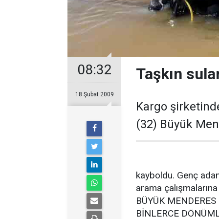
08:32
Taşkın sular
18 Şubat 2009
Kargo şirketind
(32) Büyük Mend
kayboldu. Genç adamı
arama çalışmalarına k
BÜYÜK MENDERES N
BİNLERCE DÖNÜML