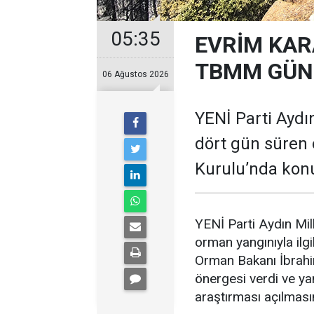
05:35
EVRİM KAR
TBMM GÜND
06 Ağustos 2026
YENİ Parti Aydın
dört gün süren 
Kurulu’nda kon
YENİ Parti Aydın Mil
orman yangınıyla il
Orman Bakanı İbrahim
önergesi verdi ve yan
araştırması açılmasın