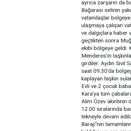
ayrıca zarşarın da b
Bağarası setinin yak
vatandaşlar bölgeye 
ulaşmaya çalışan va
ve dalgıçlara haber 
geçtikten sonra Muğla
ekibi bölgeye geldi.
Menderes'in taşkınlar
girdiler. Aydın Sivi
saat 09.30'da bölgey
kaplayan taşkın sula
Evli ve 2 çocuk baba
Kara'ya tüm çabalar
Alim Özev akıntının d
12.00 sıralarında ba
tekneyle devam edild
Barajı"nın tamamlanm