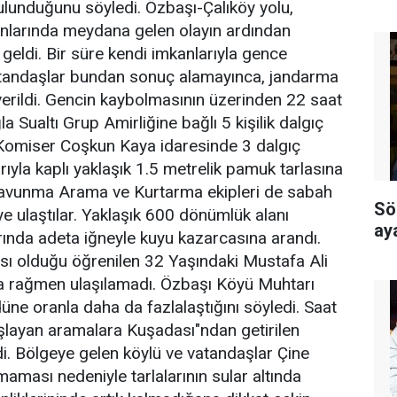
ulunduğunu söyledi. Özbaşı-Çalıköy yolu,
ınlarında meydana gelen olayın ardından
geldi. Bir süre kendi imkanlarıyla gence
tandaşlar bundan sonuç alamayınca, jandarma
verildi. Gencin kaybolmasının üzerinden 22 saat
 Sualtı Grup Amirliğine bağlı 5 kişilik dalgıç
 Komiser Coşkun Kaya idaresinde 3 dalgıç
ıyla kaplı yaklaşık 1.5 metrelik pamuk tarlasına
l Savunma Arama ve Kurtarma ekipleri de sabah
Sö
e ulaştılar. Yaklaşık 600 dönümlük alanı
ay
rında adeta iğneyle kuyu kazarcasına arandı.
sı olduğu öğrenilen 32 Yaşındaki Mustafa Ali
a rağmen ulaşılamadı. Özbaşı Köyü Muhtarı
üne oranla daha da fazlalaştığını söyledi. Saat
şlayan aramalara Kuşadası"ndan getirilen
i. Bölgeye gelen köylü ve vatandaşlar Çine
aması nedeniyle tarlalarının sular altında