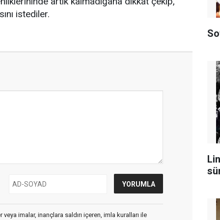
nliklerininde artık kalmadığana dikkat çekip,
nı istediler.
So
Lin
sü
veya imalar, inançlara saldırı içeren, imla kuralları ile