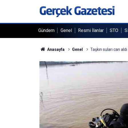
Gündem
Genel
Resmi İlanlar
STO
S
Anasayfa
Genel
Taşkın suları can aldı