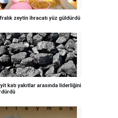
fralık zeytin ihracatı yüz güldürdü
yit katı yakıtlar arasında liderliğini
rdürdü