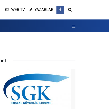
İ
WEB TV
YAZARLAR
nel