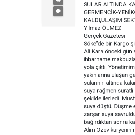
SULAR ALTINDA KA
GERMENCİK-YENİKÖ
KALDI,ULAŞIM SEK
Yılmaz ÖLMEZ
Gerçek Gazetesi
Söke"de bir Kargo şi
Ali Kara önceki gün 
ihbarname makbuzları
yola çıktı. Yönetimi
yakınlarına ulaşan 
sularının altında kal
suya rağmen suratli 
şekilde ilerledi. Mu
suya düştü. Düşme e
zarşar suya savruldu
bağırdıktan sonra k
Alim Özev kuryenin mo