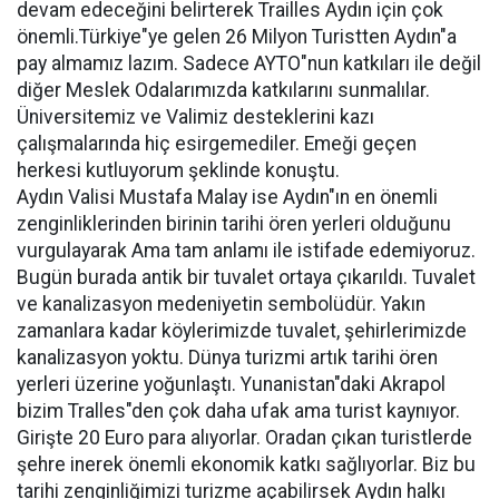
devam edeceğini belirterek Trailles Aydın için çok
önemli.Türkiye"ye gelen 26 Milyon Turistten Aydın"a
pay almamız lazım. Sadece AYTO"nun katkıları ile değil
diğer Meslek Odalarımızda katkılarını sunmalılar.
Üniversitemiz ve Valimiz desteklerini kazı
çalışmalarında hiç esirgemediler. Emeği geçen
herkesi kutluyorum şeklinde konuştu.
Aydın Valisi Mustafa Malay ise Aydın"ın en önemli
zenginliklerinden birinin tarihi ören yerleri olduğunu
vurgulayarak Ama tam anlamı ile istifade edemiyoruz.
Bugün burada antik bir tuvalet ortaya çıkarıldı. Tuvalet
ve kanalizasyon medeniyetin sembolüdür. Yakın
zamanlara kadar köylerimizde tuvalet, şehirlerimizde
kanalizasyon yoktu. Dünya turizmi artık tarihi ören
yerleri üzerine yoğunlaştı. Yunanistan"daki Akrapol
bizim Tralles"den çok daha ufak ama turist kaynıyor.
Girişte 20 Euro para alıyorlar. Oradan çıkan turistlerde
şehre inerek önemli ekonomik katkı sağlıyorlar. Biz bu
tarihi zenginliğimizi turizme açabilirsek Aydın halkı