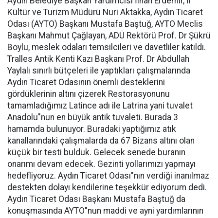
Aydın Belediye Başkan Yardımcısı İlhan Erdemir, İl
Kültür ve Turizm Müdürü Nuri Aktakka, Aydın Ticaret
Odası (AYTO) Başkanı Mustafa Baştuğ, AYTO Meclis
Başkanı Mahmut Çağlayan, ADÜ Rektörü Prof. Dr Şükrü
Boylu, meslek odaları temsilcileri ve davetliler katıldı.
Tralles Antik Kenti Kazı Başkanı Prof. Dr Abdullah
Yaylalı sınırlı bütçeleri ile yaptıkları çalışmalarında
Aydın Ticaret Odasının önemli desteklerini
gördüklerinin altını çizerek Restorasyonunu
tamamladığımız Latince adı ile Latrina yani tuvalet
Anadolu"nun en büyük antik tuvaleti. Burada 3
hamamda bulunuyor. Buradaki yaptığımız atık
kanallarındaki çalışmalarda da 67 Bizans altını olan
küçük bir testi bulduk. Gelecek senede buranın
onarımı devam edecek. Gezinti yollarımızı yapmayı
hedefliyoruz. Aydın Ticaret Odası"nın verdiği inanılmaz
destekten dolayı kendilerine teşekkür ediyorum dedi.
Aydın Ticaret Odası Başkanı Mustafa Baştuğ da
konuşmasında AYTO"nun maddi ve ayni yardımlarının