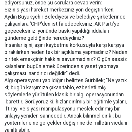
ediyorsunuz, önce şu sorulara cevap verin:
Sizin siyasi hareket merkeziniz yön değiştirirken,
Aydın Büyükşehir Belediyesi ve belediye şirketlerinde
çalışanlara 'CHP'den istifa edeceksiniz, AK Parti'ye
geçeceksiniz' yönünde baskı yapıldığı iddiaları
gündeme geldiğinde neredeydiniz?
İnsanlar işini, aşını kaybetme korkusuyla karşı karşıya
bırakılırken neden tek bir açıklama yapmadınız? Neden
bir tek emekçinin hakkını savunmadınız? O gün sessiz
kalanların bugün emek üzerinden siyaset yapmaya
çalışması inandırıcı değildir" dedi.
Algı operasyonu yapıldığını belirten Gürbilek; "Ne yazık
ki; bugün karşımıza çıkan tablo, ezberletilmiş
söylemlerle yürütülen klasik bir algı operasyonundan
ibarettir. Görüyoruz ki; hızlandırılmış bir eğitimle yalanı,
iftirayı ve siyasi manipülasyonu meslek edinmiş bir
anlayış yeniden sahnededir. Ancak bilinmelidir ki; bu
yöntemlerle ne gerçekler değişir ne de milletin vicdanı
yanıltılabilir.