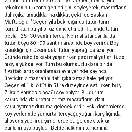
2,5 ton tütün elde etmelerine rağmen, son iki yıldır
rekoltenin 1,5 tona gerilediğini söyleyerek, masraflarını
dahi çıkaramadıklarına dikkat çektiler. Başkan
Müftüoğlu, “Geçen yıla bakıldığında tütün tarımı
kuraklıktan bu yıl biraz daha etkiledi. ﬁu anda tütün
boyları 25–30 santimlerde. Normal standartlarda
tütün boyu 80–90 santim arasında boy verirdi. Boy
kısaldığı için üzerindeki tütün yaprağı da azalıyor.
Üründe rekolte kaybı yaşanırken girdi maliyetleri füze
hızıyla yükseliyor. Tüm bu olumsuzluklara bir de
fiyattaki artış oranlaması aynı yerinde sayınca
üreticimiz masrafını dahi çıkaramaz hale geliyor.
Geçen yıl 1 kilo tütün 5 lira düzeyinde satılırken bu yıl
7 lira civarında olacağı söyleniyor. Bu durum
karşısında da üreticilerimiz masraflarını dahi
karşılayamaz duruma geleceklerdir. Eski dönemlerde
köy yerlerinde yumurta, tereyağı, yoğurt karşılığında
alışveriş yapılırdı. şimdilerde bu gelenek tekrar
canlanmaya başladı. Belde halkımın tamamına