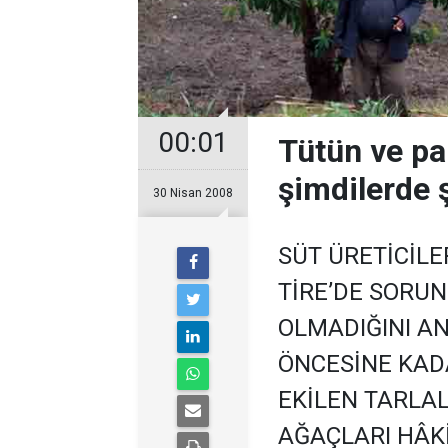
00:01
Tütün ve pa
şimdilerde ş
30 Nisan 2008
SÜT ÜRETİCİLE
TİRE’DE SORU
OLMADIĞINI AN
ÖNCESİNE KAD
EKİLEN TARLA
AĞAÇLARI HÂKİ