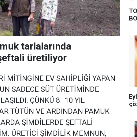
TO
BO
muk tarlalarında
eftali üretiliyor
Rİ MİTİNGİNE EV SAHİPLİĞİ YAPAN
NUN SADECE SÜT ÜRETİMİNDE
Ey
LAŞILDI. ÇÜNKÜ 8–10 YIL
çö
AR TÜTÜN VE ARDINDAN PAMUK
LARDA ŞİMDİLERDE ŞEFTALİ
M. ÜRETİCİ ŞİMDİLİK MEMNUN,