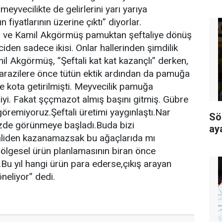
eyvecilikte de gelirlerini yarı yarıya
fiyatlarının üzerine çıktı” diyorlar.
z ve Kamil Akgörmüş pamuktan şeftaliye dönüş
iden sadece ikisi. Onlar hallerinden şimdilik
l Akgörmüş, ”Şeftali kat kat kazançlı” derken,
razilere önce tütün ektik ardından da pamuğa
 kota getirilmişti. Meyvecilik pamuğa
 iyi. Fakat şççmazot almış başını gitmiş. Gübre
remiyoruz.Şeftali üretimi yaygınlaştı.Nar
Sö
izde görünmeye başladı.Buda bizi
ay
taliden kazanamazsak bu ağaçlarıda mı
ölgesel ürün planlamasının biran önce
.Bu yıl hangi ürün para ederse,çıkış arayan
neliyor” dedi.