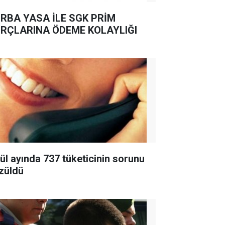
RBA YASA İLE SGK PRİM
RÇLARINA ÖDEME KOLAYLIĞI
lül ayında 737 tüketicinin sorunu
züldü