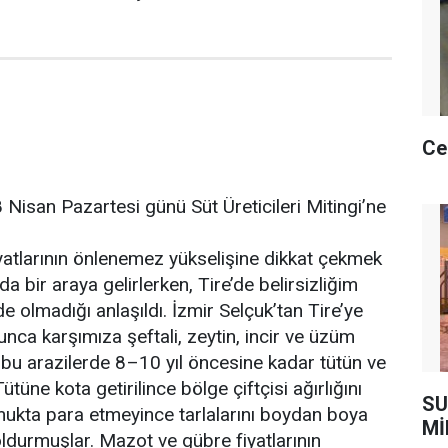
Ce
28 Nisan Pazartesi günü Süt Üreticileri Mitingi’ne
fiyatlarının önlenemez yükselişine dikkat çekmek
da bir araya gelirlerken, Tire’de belirsizliğim
 olmadığı anlaşıldı. İzmir Selçuk’tan Tire’ye
nca karşımıza şeftali, zeytin, incir ve üzüm
i bu arazilerde 8–10 yıl öncesine kadar tütün ve
tüne kota getirilince bölge çiftçisi ağırlığını
SU
kta para etmeyince tarlalarını boydan boya
Mİ
oldurmuşlar. Mazot ve gübre fiyatlarının