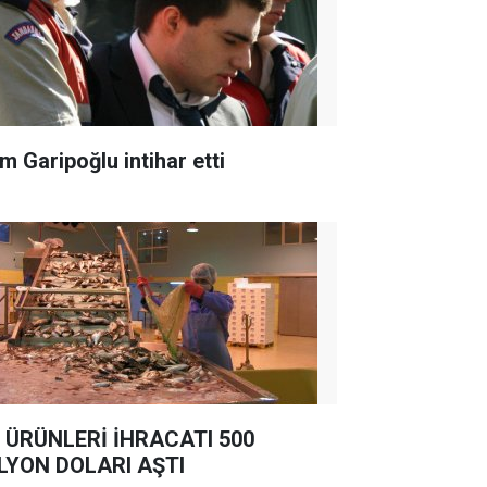
m Garipoğlu intihar etti
 ÜRÜNLERİ İHRACATI 500
LYON DOLARI AŞTI