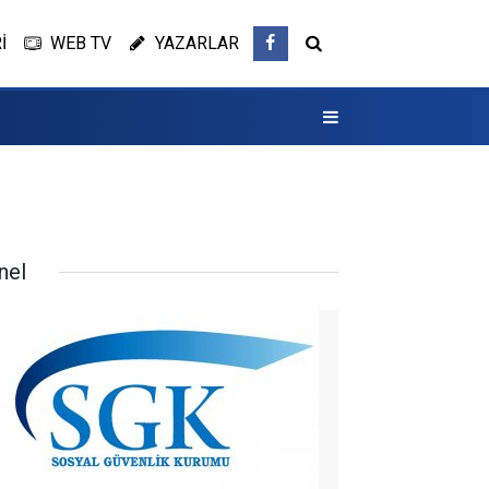
İ
WEB TV
YAZARLAR
nel