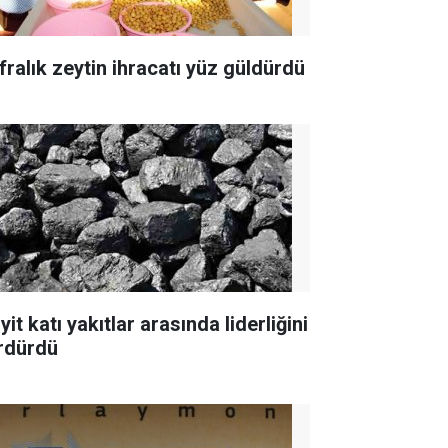
fralık zeytin ihracatı yüz güldürdü
yit katı yakıtlar arasında liderliğini
rdürdü