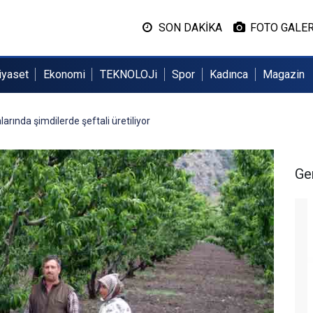
SON DAKİKA
FOTO GALER
iyaset
Ekonomi
TEKNOLOJi
Spor
Kadınca
Magazin
arında şimdilerde şeftali üretiliyor
Ge