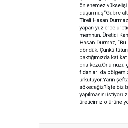
önlenemez yükselişi m
düşürmüş.”Gübre altın 
Tireli Hasan Durma
yapan yüzlerce üretic
memnun. Üretici Kami
Hasan Durmaz, ”Bu a
döndük. Çünkü tütüne
baktığımızda kat kat
ona keza.Önümüzü gö
fidanları da bölgem
ürkütüyor.Yarın şef
sökeceğiz?İşte biz b
yapılmasını istiyoruz
üreticimiz o ürüne yö