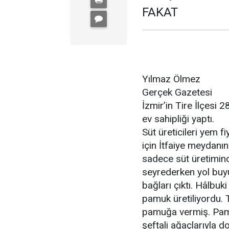
FAKAT
Yılmaz Ölmez
Gerçek Gazetesi
İzmir’in Tire İlçesi 
ev sahipliği yaptı.
Süt üreticileri yem 
için İtfaiye meydanın
sadece süt üretiminde
seyrederken yol buyu
bağları çıktı. Hâlbuk
pamuk üretiliyordu. Tü
pamuğa vermiş. Pamu
şeftali ağaçlarıyla d