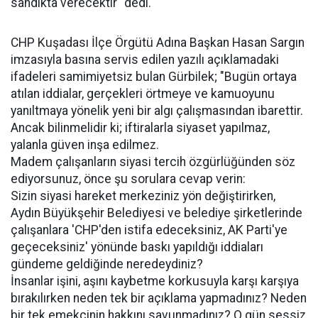
sandıkta verecektir" dedi.
CHP Kuşadası İlçe Örgütü Adına Başkan Hasan Sargın
imzasıyla basına servis edilen yazılı açıklamadaki
ifadeleri samimiyetsiz bulan Gürbilek; "Bugün ortaya
atılan iddialar, gerçekleri örtmeye ve kamuoyunu
yanıltmaya yönelik yeni bir algı çalışmasından ibarettir.
Ancak bilinmelidir ki; iftiralarla siyaset yapılmaz,
yalanla güven inşa edilmez.
Madem çalışanların siyasi tercih özgürlüğünden söz
ediyorsunuz, önce şu sorulara cevap verin:
Sizin siyasi hareket merkeziniz yön değiştirirken,
Aydın Büyükşehir Belediyesi ve belediye şirketlerinde
çalışanlara 'CHP'den istifa edeceksiniz, AK Parti'ye
geçeceksiniz' yönünde baskı yapıldığı iddiaları
gündeme geldiğinde neredeydiniz?
İnsanlar işini, aşını kaybetme korkusuyla karşı karşıya
bırakılırken neden tek bir açıklama yapmadınız? Neden
bir tek emekçinin hakkını savunmadınız? O gün sessiz