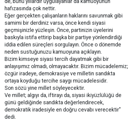
de, bunu yıllardır uygulayanlar da kamuoyunun
hafızasında çok nettir.
Eğer gerçekten çalışanların haklarını savunmak gibi
samimi bir derdiniz varsa, önce kendi siyasi
geçmişinizle yüzleşin. Önce, partinizin üyelerini
baskıyla istifa ettirip başka bir partiye yönlendirdiği
iddia edilen süreçleri sorgulayın. Önce o dönemde
neden sustuğunuzu kamuoyuna açıklayın.
Bizim kimseye siyasi tercih dayatmak gibi bir
anlayışımız olmadı, olmayacaktır. Bizim mücadelemiz;
özgür iradeye, demokrasiye ve milletin sandıkta
ortaya koyduğu tercihe saygı mücadelesidir.
Son sözü yine millet söyleyecektir.
Ve millet; algıyı da, iftirayı da, siyasi ikiyüzlülüğü de
günü geldiğinde sandıkta değerlendirecek,
demokratik iradesiyle en doğru cevabı verecektir"
dedi.