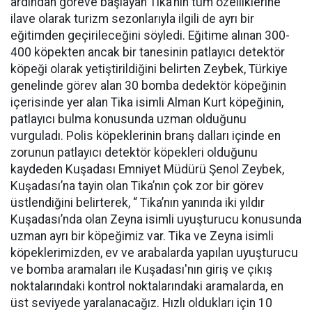
ardından göreve başlayan Tika’nın tüm özelliklerine
ilave olarak turizm sezonlarıyla ilgili de ayrı bir
eğitimden geçirileceğini söyledi. Eğitime alınan 300-
400 köpekten ancak bir tanesinin patlayıcı detektör
köpeği olarak yetiştirildiğini belirten Zeybek, Türkiye
genelinde görev alan 30 bomba dedektör köpeğinin
içerisinde yer alan Tika isimli Alman Kurt köpeğinin,
patlayıcı bulma konusunda uzman olduğunu
vurguladı. Polis köpeklerinin branş dalları içinde en
zorunun patlayıcı detektör köpekleri olduğunu
kaydeden Kuşadası Emniyet Müdürü Şenol Zeybek,
Kuşadası’na tayin olan Tika’nın çok zor bir görev
üstlendiğini belirterek, “ Tika’nın yanında iki yıldır
Kuşadası’nda olan Zeyna isimli uyuşturucu konusunda
uzman ayrı bir köpeğimiz var. Tika ve Zeyna isimli
köpeklerimizden, ev ve arabalarda yapılan uyuşturucu
ve bomba aramaları ile Kuşadası'nın giriş ve çıkış
noktalarındaki kontrol noktalarındaki aramalarda, en
üst seviyede yaralanacağız. Hızlı oldukları için 10