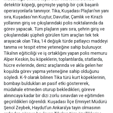
detektör köpeği, geçmişte yaptığı bir çok başarılı
operasyonlarla tanınıyor. Tika, Kuşadası Plajları’nın yanı
sıra, Kuşadası'nın Kuştur, Davutlar, Çamlık ve Kirazlı
yollarının giriş ve çıkışlarındaki polis noktalarında da
görev yapacak. Tüm plajların yanı sıra, şehrin giriş ve
çıkışlarındaki şüpheli görülen tüm araçları tek tek
arayacak olan Tika, 14 değişik türde patlayıcı maddeyi
tanıma ve tespit etme yeteneğine sahip bulunuyor.
Tika’nın eğiticiliği ve iş ortaklığını yapan polis memuru
Alper Keskin, bu köpeklerin, toplantılarda, statlarda,
hücre evlerinde, deniz araçlarında ve akla gelen her
koşulda görev yapma yeteneğine sahip olduğunu
söyledi. K-9 olarak bilinen Tika türü kurt köpeklerinin,
bombayı buldukları an pasif etki göstererek,
müdahale etmeden oturup bekledikleri, göreve
alınıncaya kadar bir dizi zorlu sınavdan ve eğitimden
geçirildikleri öğrenildi. Kuşadası İlçe Emniyet Müdürü
Şenol Zeybek, Haydut’un Ankara’ya tayin olmasının