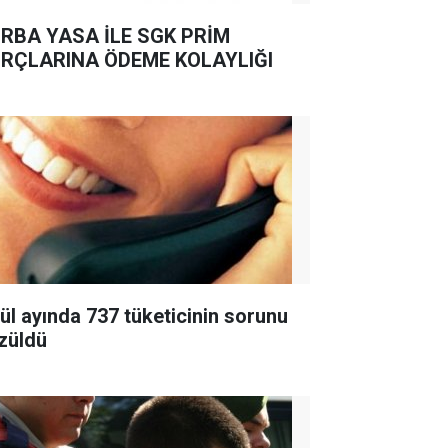
RBA YASA İLE SGK PRİM
RÇLARINA ÖDEME KOLAYLIĞI
lül ayında 737 tüketicinin sorunu
züldü