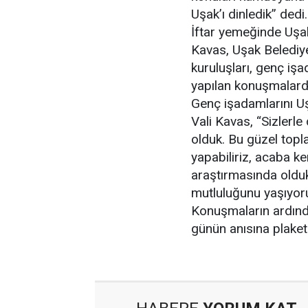
Uşak’ı dinledik” dedi.
İftar yemeğinde Uşak
Kavas, Uşak Belediy
kuruluşları, genç iş
yapılan konuşmalarda
Genç işadamlarını Uş
Vali Kavas, “Sizlerle
olduk. Bu güzel topla
yapabiliriz, acaba ken
araştırmasında olduk
mutluluğunu yaşıyoru
Konuşmaların ardından
günün anısına plaketl