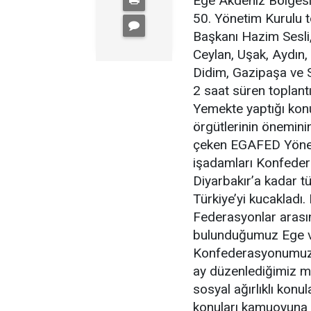
Ege Akdeniz Bölgesi
50. Yönetim Kurulu t
Başkanı Hazim Sesli
Ceylan, Uşak, Aydın,
Didim, Gazipaşa ve S
2 saat süren toplant
Yemekte yaptığı kon
örgütlerinin önemini
çeken EGAFED Yönet
işadamları Konfeder
Diyarbakır’a kadar 
Türkiye’yi kucaklad
Federasyonlar arası
bulunduğumuz Ege v
Konfederasyonumuz b
ay düzenlediğimiz m
sosyal ağırlıklı konul
konuları kamuoyuna t