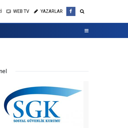
İ
WEB TV
YAZARLAR
nel