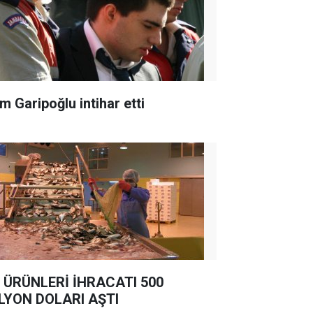
m Garipoğlu intihar etti
 ÜRÜNLERİ İHRACATI 500
LYON DOLARI AŞTI