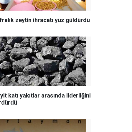
fralık zeytin ihracatı yüz güldürdü
yit katı yakıtlar arasında liderliğini
rdürdü