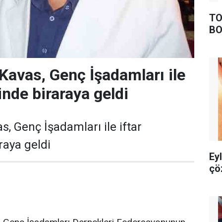
TO
BO
 Kavas, Genç İşadamları ile
inde biraraya geldi
s, Genç İşadamları ile iftar
aya geldi
Ey
çö