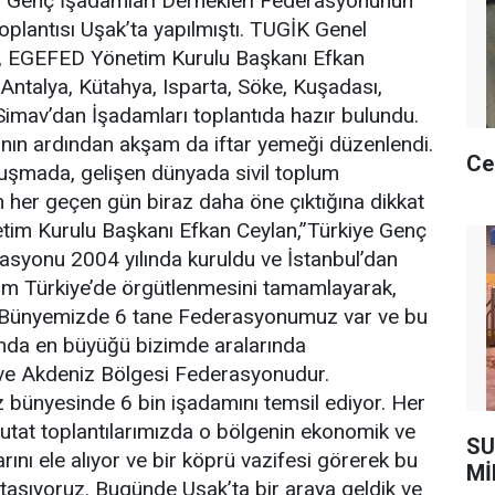
 Genç İşadamları Dernekleri Federasyonunun
oplantısı Uşak’ta yapılmıştı. TUGİK Genel
, EGEFED Yönetim Kurulu Başkanı Efkan
 Antalya, Kütahya, Isparta, Söke, Kuşadası,
imav’dan İşadamları toplantıda hazır bulundu.
ının ardından akşam da iftar yemeği düzenlendi.
Ce
uşmada, gelişen dünyada sivil toplum
n her geçen gün biraz daha öne çıktığına dikkat
im Kurulu Başkanı Efkan Ceylan,”Türkiye Genç
asyonu 2004 yılında kuruldu ve İstanbul’dan
tüm Türkiye’de örgütlenmesini tamamlayarak,
ı. Bünyemizde 6 tane Federasyonumuz var ve bu
nda en büyüğü bizimde aralarında
e Akdeniz Bölgesi Federasyonudur.
ünyesinde 6 bin işadamını temsil ediyor. Her
utat toplantılarımızda o bölgenin ekonomik ve
SU
arını ele alıyor ve bir köprü vazifesi görerek bu
Mİ
aşıyoruz. Bugünde Uşak’ta bir araya geldik ve