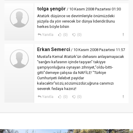
tolga şengör
/ 10 Kasım 2008 Pazartesi 01:30
Atatürk düşünce ve devrimleriyle önümüzdeki
yüzyıla da yön verecek bir dünya lideridir.Bunu
herkes böyle bilsin
Yanıtla
(0)
(0)
Erkan Semerci
/ 10 Kasım 2008 Pazartesi 11:57
Mustafa Kemal Atatürk'ün dehasını anlayamayacak
"sarığını kafasının içinde taşıyan" takiyye
şampiyonluğuna oynayan zihniyet,"oldu-bitti-
gitti"demeye çalışsa da NAFİLE! "Türkiye
Cumhuriyeti ilelebet payidar
kalacaktır"sözü,sözümüzdür;uğruna canımızı
severek fedaya hazırız!
Yanıtla
(0)
(0)