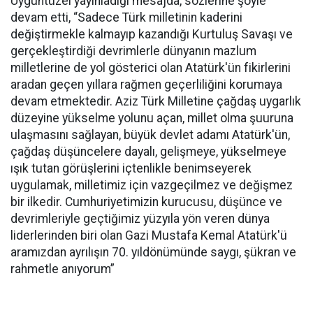
Uyguntüzel yayınladığı mesajda, sözlerine şöyle
devam etti, “Sadece Türk milletinin kaderini
değiştirmekle kalmayıp kazandığı Kurtuluş Savaşı ve
gerçekleştirdiği devrimlerle dünyanın mazlum
milletlerine de yol gösterici olan Atatürk'ün fikirlerini
aradan geçen yıllara rağmen geçerliliğini korumaya
devam etmektedir. Aziz Türk Milletine çağdaş uygarlık
düzeyine yükselme yolunu açan, millet olma şuuruna
ulaşmasını sağlayan, büyük devlet adamı Atatürk'ün,
çağdaş düşüncelere dayalı, gelişmeye, yükselmeye
ışık tutan görüşlerini içtenlikle benimseyerek
uygulamak, milletimiz için vazgeçilmez ve değişmez
bir ilkedir. Cumhuriyetimizin kurucusu, düşünce ve
devrimleriyle geçtiğimiz yüzyıla yön veren dünya
liderlerinden biri olan Gazi Mustafa Kemal Atatürk'ü
aramızdan ayrılışın 70. yıldönümünde saygı, şükran ve
rahmetle anıyorum”