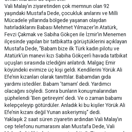
Vali Malay’ın ziyaretinden çok memnun olan 92
yaşındaki Mustafa Dede, çocukluk anılarını ve Milli
Mücadele yıllarında bölgede yaşanan olaydan
hatırladıklarını Babası Mehmet Yılmazer’in Atatürk,
Fevzi Çakmak ve Sabiha Gökçen ile İzmir’in Menemen
ilçesinde yapılan bir tatbikatta görüştüklerini açıklayan
Mustafa Dede, “Babam bize ilk Türk kadın pilotu ve
Atatürk’ün manevi kızı Sabiha Gökçen’i havada tatbikat
uçuşları sırasında izlediğini anlatırdı. Malgaç Emir
köyündeki evimize üç kişi geldi. Kendilerini Yörük Ali
Efe’nin kızanları olarak tanıttılar. Babamdan gıda
yardımı istediler. Babam ‘tamam’ dedi. Yardımcı
olacağını söyledi. Sonra bunların konuşmalarından
şüphelendi ‘Ben getireyim’ dedi. Ve o zaman babamı
kelepçeleyip götürdüler. Anladık ki bu kişiler Yörük Ali
Efe’nin kızanı değil Yunan askeriymiş” dedi.
Yaklaşık 2 saat süren ziyaretin ardından Vali Malay’ın
cep telefonu numarasını alan Mustafa Dede, Vali