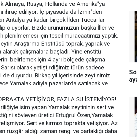
ük Almaya, Rusya, Hollanda ve Amerika"ya
i ihraç ediliyor. İç piyasada da İzmir"den
en Antalya ya kadar birçok İlden Tüccarlar
lip oluyorlar. Bizde ürünümüzün başka İller ve
hiplenilmemesi için tescil müracaatımızı yaptık.
eytin Araştırma Enstitüsü toprak, yaprak ve
alarak çalışmalara başladı. Yine enstitü
rini belirlemek için 4 ayrı bölgede çalışma
Sarısı olarak yetiştirdiğimiz türün sadece
Sö
i de duyurdu. Birkaç yıl içerisinde zeytinimiz
ay
ece Yamalak adıyla pazarlarda satılacak ve
OPRAKTA YETİŞİYOR, FAZLA SU İSTEMİYOR!
iriliğiyle isim yapan Yamalak zeytininin sert ve
ştiğini söyleyen üretici Ertuğrul Özen,Yamalak
etişmiyor. Sert ve kırmızı toprakta yetişiyor. Az
en rüzgâr aldığı zaman rengi ve parlaklığı daha