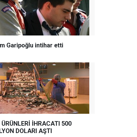
m Garipoğlu intihar etti
 ÜRÜNLERİ İHRACATI 500
LYON DOLARI AŞTI