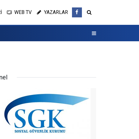
İ
WEB TV
YAZARLAR
nel