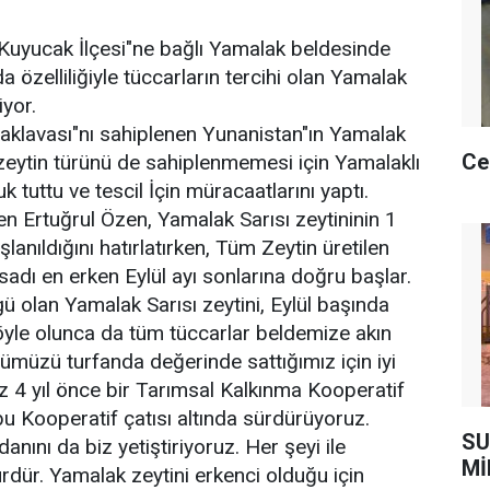
Kuyucak İlçesi"ne bağlı Yamalak beldesinde
da özelliliğiyle tüccarların tercihi olan Yamalak
iyor.
klavası"nı sahiplenen Yunanistan"ın Yamalak
Ce
n zeytin türünü de sahiplenmemesi için Yamalaklı
buk tuttu ve tescil İçin müracaatlarını yaptı.
en Ertuğrul Özen, Yamalak Sarısı zeytininin 1
lanıldığını hatırlatırken, Tüm Zeytin üretilen
sadı en erken Eylül ayı sonlarına doğru başlar.
 olan Yamalak Sarısı zeytini, Eylül başında
böyle olunca da tüm tüccarlar beldemize akın
nümüzü turfanda değerinde sattığımız için iyi
z 4 yıl önce bir Tarımsal Kalkınma Kooperatif
bu Kooperatif çatısı altında sürdürüyoruz.
SU
anını da biz yetiştiriyoruz. Her şeyi ile
Mİ
rdür. Yamalak zeytini erkenci olduğu için