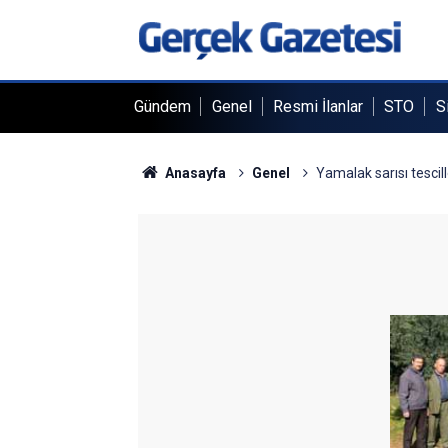
Gündem
Genel
Resmi İlanlar
STO
S
Anasayfa
Genel
Yamalak sarısı tescil