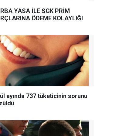
RBA YASA İLE SGK PRİM
RÇLARINA ÖDEME KOLAYLIĞI
lül ayında 737 tüketicinin sorunu
züldü