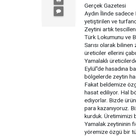
Gerçek Gazetesi
Aydın İlinde sadece 
yetiştirilen ve turfan
Zeytini artık tescillen
Türk Lokumunu ve Ba
Sarısı olarak biline
üreticiler ellerini ça
Yamalaklı üreticilerd
Eylül"de hasadına baş
bölgelerde zeytin ha
Fakat beldemize özgü
hasat ediliyor. Hal 
ediyorlar. Bizde ürü
para kazanıyoruz. Bi
kurduk. Üretimimizi 
Yamalak zeytininin fid
yöremize özgü bir tü