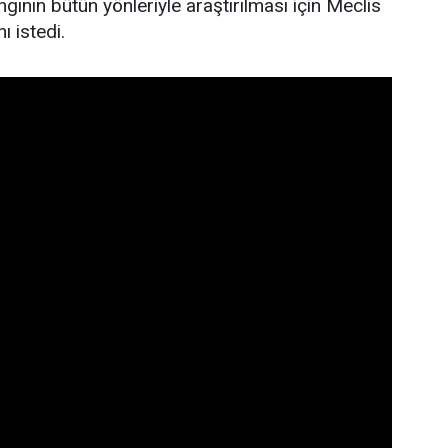
gının bütün yönleriyle araştırılması için Meclis
ı istedi.