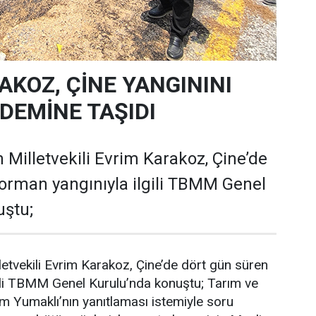
AKOZ, ÇİNE YANGININI
EMİNE TAŞIDI
 Milletvekili Evrim Karakoz, Çine’de
orman yangınıyla ilgili TBMM Genel
uştu;
letvekili Evrim Karakoz, Çine’de dört gün süren
gili TBMM Genel Kurulu’nda konuştu; Tarım ve
 Yumaklı’nın yanıtlaması istemiyle soru