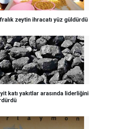
fralık zeytin ihracatı yüz güldürdü
yit katı yakıtlar arasında liderliğini
rdürdü