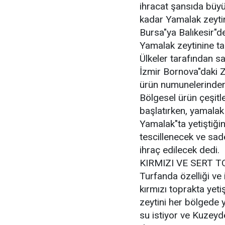
ihracat şansıda büy
kadar Yamalak zeytin
Bursa"ya Balıkesir"d
Yamalak zeytinine ta
Ülkeler tarafından sa
İzmir Bornova"daki Z
ürün numunelerinden 
Bölgesel ürün çeşitle
başlatırken, yamalak 
Yamalak"ta yetiştiğin
tescillenecek ve sad
ihraç edilecek dedi.
KIRMIZI VE SERT T
Turfanda özelliği ve 
kırmızı toprakta yeti
zeytini her bölgede y
su istiyor ve Kuzeyd