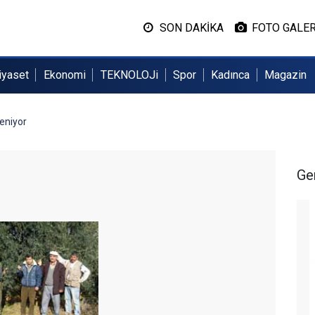
SON DAKİKA
FOTO GALER
iyaset
Ekonomi
TEKNOLOJi
Spor
Kadınca
Magazin
leniyor
Ge