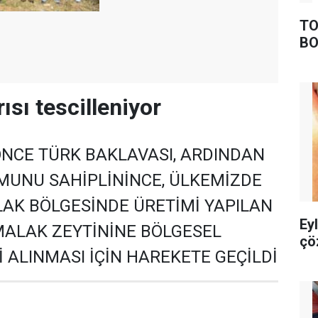
TO
BO
ısı tescilleniyor
ÖNCE TÜRK BAKLAVASI, ARDINDAN
MUNU SAHİPLİNİNCE, ÜLKEMİZDE
AK BÖLGESİNDE ÜRETİMİ YAPILAN
Ey
ALAK ZEYTİNİNE BÖLGESEL
çö
İ ALINMASI İÇİN HAREKETE GEÇİLDİ