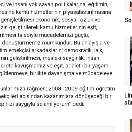
i ve insanı yok sayan politikalarına, eğitimin,
ilmesine kamu hizmetlerinin piyasalaştırılmasına
 genişletilmesi ekonomik, sosyal, özlük ve
So
ın geliştirilerek kamu hizmetlerinin eşit,
verilmesi talebiyle mücadelemizi güçlü,
a dönüştürmemiz mümkündür. Bu anlayışla ve
tim emekçisi arkadaşların; demokratik, laik,
timin geliştirilmesi, mesleki saygınlık, insan
ücrete kavuşmamız ve eşit, adaletli bir yaşam
rgütlenmeye, birlikte dayanışma ve mücadeleye
unlarımıza rağmen; 2008- 2009 eğitim öğretim
Lin
ekçileri açısından kazanımlara dönüşeceği bir
sü
 hepinizi saygıyla selamlıyorum” dedi.