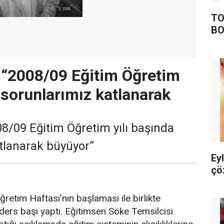
TO
BO
 “2008/09 Eğitim Öğretim
a sorunlarımız katlanarak
08/09 Eğitim Öğretim yılı başında
tlanarak büyüyor”
Ey
çö
etim Haftası’nın başlaması ile birlikte
ders başı yaptı. Eğitimsen Söke Temsilcisi