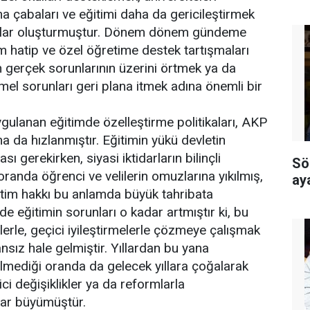
ma çabaları ve eğitimi daha da gericileştirmek
lar oluşturmuştur. Dönem dönem gündeme
am hatip ve özel öğretime destek tartışmaları
in gerçek sorunlarının üzerini örtmek ya da
el sorunları geri plana itmek adına önemli bir
uygulanan eğitimde özelleştirme politikaları, AKP
daha da hızlanmıştır. Eğitimin yükü devletin
 gerekirken, siyasi iktidarların bilinçli
Sö
 oranda öğrenci ve velilerin omuzlarına yıkılmış,
ay
itim hakkı bu anlamda büyük tahribata
’de eğitimin sorunları o kadar artmıştır ki, bu
rlerle, geçici iyileştirmelerle çözmeye çalışmak
nsız hale gelmiştir. Yıllardan bu yana
mediği oranda da gelecek yıllara çoğalarak
ci değişiklikler ya da reformlarla
ar büyümüştür.