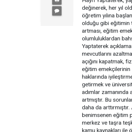
Hayri Yaptaterek, yap
değinerek, her yıl ol
öğretim yılına başland
olduğu gibi eğitimin 
artması, eğitim eme
olumluluklardan bah
Yaptaterek açıklaması
mevcutlarını azaltma
açığını kapatmak, fiz
eğitim emekçilerinin
haklarında iyileştirm
getirmek ve üniversit
adımlar zamanında at
artmıştır. Bu sorunlar
daha da arttırmıştır
benimsenen eğitim pol
merkez ve taşra teş
kamu kaynakları ile ö