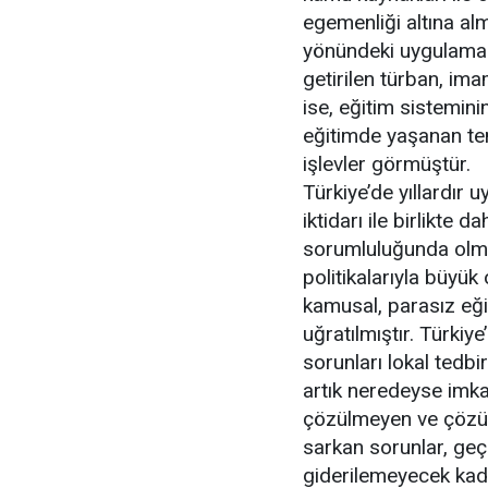
egemenliği altına al
yönündeki uygulama
getirilen türban, im
ise, eğitim sistemin
eğitimde yaşanan tem
işlevler görmüştür.
Türkiye’de yıllardır 
iktidarı ile birlikte 
sorumluluğunda olması
politikalarıyla büyük
kamusal, parasız eğ
uğratılmıştır. Türkiye
sorunları lokal tedbi
artık neredeyse imka
çözülmeyen ve çözül
sarkan sorunlar, geçi
giderilemeyecek kad