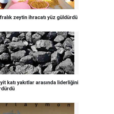
fralık zeytin ihracatı yüz güldürdü
yit katı yakıtlar arasında liderliğini
rdürdü