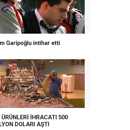
m Garipoğlu intihar etti
 ÜRÜNLERİ İHRACATI 500
LYON DOLARI AŞTI