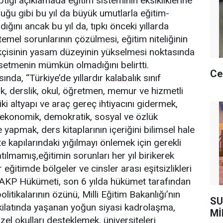
tığı açıklamada eğitim sisteminin eksikliklerine
duğu gibi bu yıl da büyük umutlarla eğitim-
ığını ancak bu yıl da, tıpkı önceki yıllarda
temel sorunlarının çözülmesi, eğitim niteliğinin
kçisinin yasam düzeyinin yükselmesi noktasında
setmenin mümkün olmadığını belirtti.
Ce
nda, “Türkiye’de yıllardır kalabalık sınıf
k, derslik, okul, öğretmen, memur ve hizmetli
iki altyapı ve araç gereç ihtiyacını gidermek,
 ekonomik, demokratik, sosyal ve özlük
e yapmak, ders kitaplarının içeriğini bilimsel hale
e kapılarındaki yığılmayı önlemek için gerekli
ılmamış,eğitimin sorunları her yıl birikerek
 eğitimde bölgeler ve cinsler arası eşitsizlikleri
. AKP Hükümeti, son 6 yılda hükümet tarafından
itikalarının özünü, Milli Eğitim Bakanlığı’nın
SU
kilatında yaşanan yoğun siyasi kadrolaşma,
Mİ
zel okulları desteklemek, üniversiteleri