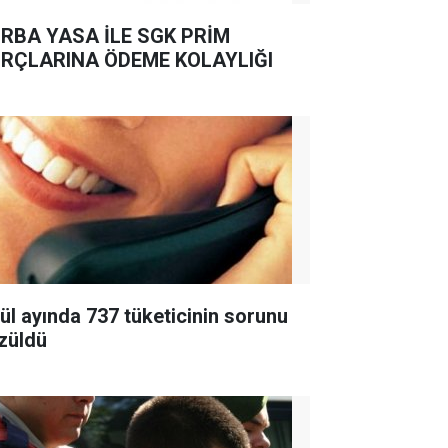
RBA YASA İLE SGK PRİM
RÇLARINA ÖDEME KOLAYLIĞI
lül ayında 737 tüketicinin sorunu
züldü