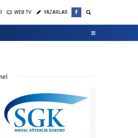
İ
WEB TV
YAZARLAR
nel