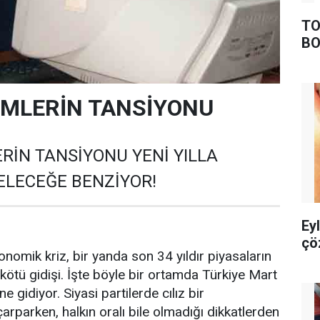
TO
BO
İMLERİN TANSİYONU
RİN TANSİYONU YENİ YILLA
ELECEĞE BENZİYOR!
Ey
çö
nomik kriz, bir yanda son 34 yıldır piyasaların
kötü gidişi. İşte böyle bir ortamda Türkiye Mart
e gidiyor. Siyasi partilerde cılız bir
rparken, halkın oralı bile olmadığı dikkatlerden