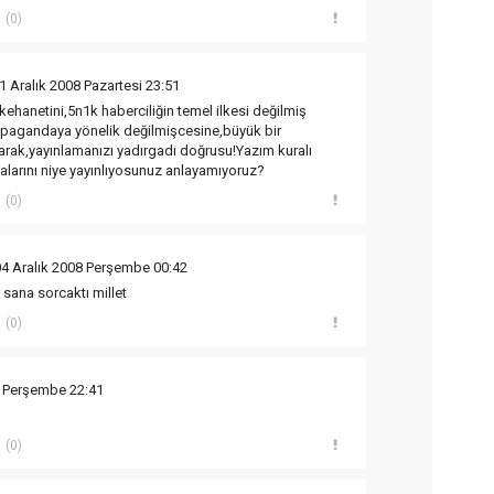
(0)
1 Aralık 2008 Pazartesi 23:51
kehanetini,5n1k haberciliğin temel ilkesi değilmiş
ropagandaya yönelik değilmişcesine,büyük bir
rak,yayınlamanızı yadırgadı doğrusu!Yazım kuralı
alarını niye yayınlıyosunuz anlayamıyoruz?
(0)
04 Aralık 2008 Perşembe 00:42
r sana sorcaktı millet
(0)
8 Perşembe 22:41
(0)