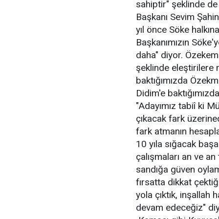
sahiptir" şeklinde d
Başkanı Sevim Şahin 
yıl önce Söke halkına
Başkanımızın Söke'ye
daha" diyor. Özekem
şeklinde eleştirilere
baktığımızda Özekme
Didim'e baktığımızd
"Adayımız tabiî ki 
çıkacak fark üzerine
fark atmanın hesapla
10 yıla sığacak başa
çalışmaları an ve an 
sandığa güven oylama
fırsatta dikkat çekti
yola çıktık, inşalla
devam edeceğiz" diye