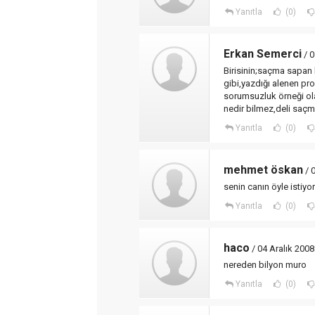
Yanıtla
(0)
Erkan Semerci
/ 0
Birisinin;saçma sapan 
gibi,yazdığı alenen p
sorumsuzluk örneği ola
nedir bilmez,deli saçm
Yanıtla
(0)
mehmet öskan
/ 
senin canın öyle istiyo
Yanıtla
(0)
haco
/ 04 Aralık 200
nereden bilyon muro
Yanıtla
(0)