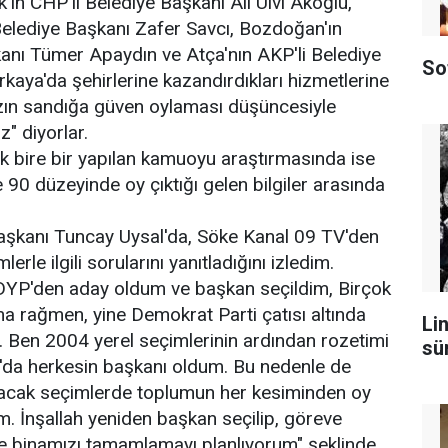
ın CHP'li Belediye Başkanı Ali Ulvi Akoğlu,
Belediye Başkanı Zafer Savcı, Bozdoğan'ın
anı Tümer Apaydın ve Atça'nın AKP'li Belediye
So
kaya'da şehirlerine kazandırdıkları hizmetlerine
ızın sandığa güven oylaması düşüncesiyle
" diyorlar.
ik bire bir yapılan kamuoyu araştırmasında ise
 90 düzeyinde oy çıktığı gelen bilgiler arasında
aşkanı Tuncay Uysal'da, Söke Kanal 09 TV'den
rle ilgili sorularını yanıtladığını izledim.
DYP'den aday oldum ve başkan seçildim, Birçok
ma rağmen, yine Demokrat Parti çatısı altında
Lin
 Ben 2004 yerel seçimlerinin ardından rozetimi
sü
r'da herkesin başkanı oldum. Bu nedenle de
lacak seçimlerde toplumun her kesiminden oy
. İnşallah yeniden başkan seçilip, göreve
te binamızı tamamlamayı planlıyorum" şeklinde