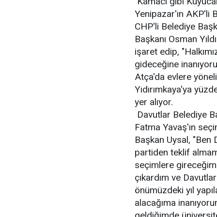
Kamacı gibi Kuyucak'
Yenipazar'ın AKP'li 
CHP'li Belediye Başk
Başkanı Osman Yıldır
işaret edip, "Halkım
gideceğine inanıyoruz
Atça'da evlere yönel
Yıdırımkaya'ya yüzde
yer alıyor.
Davutlar Belediye B
Fatma Yavaş'ın seçimle
Başkan Uysal, "Ben 
partiden teklif alma
seçimlere gireceğim.
çıkardım ve Davutla
önümüzdeki yıl yapı
alacağıma inanıyorum
geldiğimde üniversi