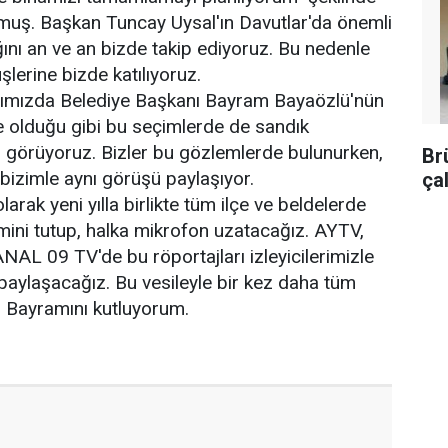
muş. Başkan Tuncay Uysal'ın Davutlar'da önemli
ğını an ve an bizde takip ediyoruz. Bu nedenle
lerine bizde katılıyoruz.
ğımızda Belediye Başkanı Bayram Bayaözlü'nün
 olduğu gibi bu seçimlerde de sandık
ı görüyoruz. Bizler bu gözlemlerde bulunurken,
Br
bizimle aynı görüşü paylaşıyor.
ça
rak yeni yılla birlikte tüm ilçe ve beldelerde
mini tutup, halka mikrofon uzatacağız. AYTV,
L 09 TV'de bu röportajları izleyicilerimizle
paylaşacağız. Bu vesileyle bir kez daha tüm
n Bayramını kutluyorum.