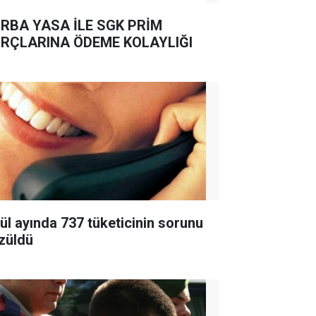
RBA YASA İLE SGK PRİM
RÇLARINA ÖDEME KOLAYLIĞI
lül ayında 737 tüketicinin sorunu
züldü