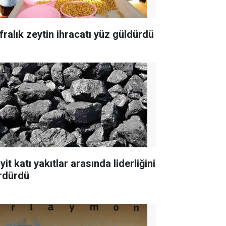
fralık zeytin ihracatı yüz güldürdü
yit katı yakıtlar arasında liderliğini
rdürdü