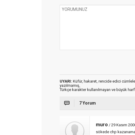
UYARI:
Küfür, hakaret, rencide edici cümleler 
yazılmamış,
Türkçe karakter kullanılmayan ve büyük har
7 Yorum
muro
/ 29 Kasım 200
sökede chp kazanam