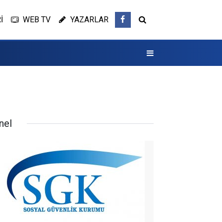
İ
WEB TV
YAZARLAR
nel