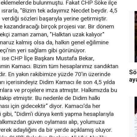
e eklemelerde bulunmuştu. Fakat CHP Söke ilçe
ısrarla, "Bizim tek adayımız Necdet beydir. 4,5
 verdiği sözleri başarıyla yerine getirmiştir.
 kazandıracağı birçok projesi var. Bir dönem
ekçi zaman zaman, "Halktan uzak kalıyor"
 maruz kalmış olsa da, halkın genel eğilimine
çi'nin yeri sağlam gibi görünüyor.
a ise CHP İlçe Başkanı Mustafa Bekar,
Mümin Kamacı. Bizim tüm hesaplarımız sandıktan
Sö
dir. En yakın rakibimize yüzde 70'in üzerinde
ay
rı içerisindeyiz Didim Kamacı ile son 4,5 yılda
rılara ve projelere imza atmıştır. Halkımızda bu
takip etmiştir. Bu nedenle de Didim halkı
sı için gidecektir" diyor. Kamacı'da her
ği gibi, "Didim'i dünya kenti yapma hesaplarıyla
h halkımızdan güven oylaması alıp, yolumuza
rek adaylığını da bir yerde açıklamış oluyor.