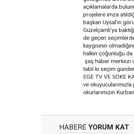
açıklamalarda bulun
projelere imza atıldı
başkan Uysal'ın görüş
Güzelçamlı'ya baktı
de geçen seçimlerde
kaygısının olmadığın
halkın çoğunluğu da 
şaş haber merkezi ola
tabiî ki seçim günde
EGE TV VE SÖKE KANA
ve okuyucularımızla 
okurlarımızın Kurba
HABERE
YORUM KAT