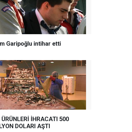
m Garipoğlu intihar etti
 ÜRÜNLERİ İHRACATI 500
LYON DOLARI AŞTI