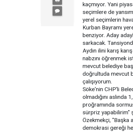
kaçmıyor. Yani piyas
seçimlere de yansım
yerel seçimlerin ha
Kurban Bayramı yerel
benziyor. Aday adayla
sarkacak. Tansiyonda 
Aydın ilini karış karı
nabzını öğrenmek is
mevcut belediye başk
doğrultuda mevcut b
çalışıyorum.
Söke'nin CHP'li Bel
olmadığını aslında 1
proğramında sormuş
sürpriz yapabilirim
Özekmekçi, "Başka ad
demokrasi gereği he