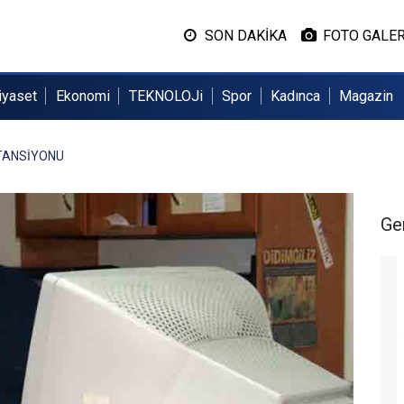
SON DAKİKA
FOTO GALER
iyaset
Ekonomi
TEKNOLOJi
Spor
Kadınca
Magazin
 TANSİYONU
Ge