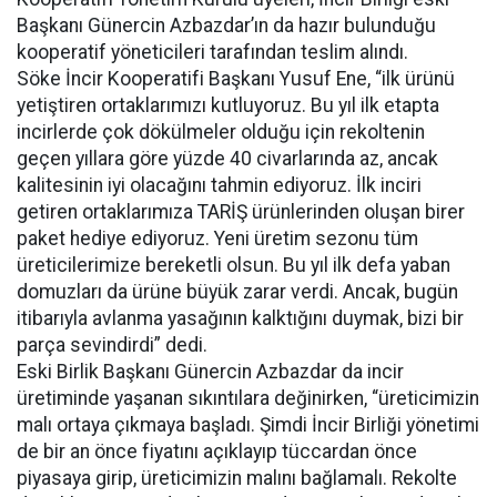
Başkanı Günercin Azbazdar’ın da hazır bulunduğu
kooperatif yöneticileri tarafından teslim alındı.
Söke İncir Kooperatifi Başkanı Yusuf Ene, “ilk ürünü
yetiştiren ortaklarımızı kutluyoruz. Bu yıl ilk etapta
incirlerde çok dökülmeler olduğu için rekoltenin
geçen yıllara göre yüzde 40 civarlarında az, ancak
kalitesinin iyi olacağını tahmin ediyoruz. İlk inciri
getiren ortaklarımıza TARİŞ ürünlerinden oluşan birer
paket hediye ediyoruz. Yeni üretim sezonu tüm
üreticilerimize bereketli olsun. Bu yıl ilk defa yaban
domuzları da ürüne büyük zarar verdi. Ancak, bugün
itibarıyla avlanma yasağının kalktığını duymak, bizi bir
parça sevindirdi” dedi.
Eski Birlik Başkanı Günercin Azbazdar da incir
üretiminde yaşanan sıkıntılara değinirken, “üreticimizin
malı ortaya çıkmaya başladı. Şimdi İncir Birliği yönetimi
de bir an önce fiyatını açıklayıp tüccardan önce
piyasaya girip, üreticimizin malını bağlamalı. Rekolte