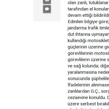
olan zanlı, tutuklan
tarafından el konulan
devam ettiği bildirildi
Edinilen bilgiye göre;
jandarma trafik timle
dut ihtarına uymayan 
kullandığı motosiklet
güçlerinin üzerine g
görevlilerinin motosi
görevlilerin üzerine 
ve sağ kolunda; diğe
yaralanmasına neden o
sonucunda şüphelile
İfadelerinin alınmas
zanlılardan G.Ç., so
cezaevine konuldu. D
üzere serbest bırakıl