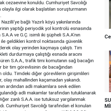
arak cezaevine konuldu. Cumhuriyet Savcılığı
 olayla ilgi olarak başlatılan soruşturmanın
.
 Nazilli’ye bağlı Yazırlı köyü yakınlarında
rinin yaptığı periyodik yol kontrolü esnasında
S.A.A ve G.Ç. isimli iki şüpheli S.A.A’nın
Ce
 ile geldikleri kontrol noktasında güvenlik
iderek olay yerinden kaçmaya çalıştı. Tim
kleti durdurmaya çalıştığı esnada aracını
süren S.A.A., trafik timi komutanın sağ bacağın
r bir tim görevlisinin de bacağından
ldu. Timdeki diğer görevlilerin girişimlileri
r, olay mahallinden kaçamadan yakandı.
ının ardından adli makamlara sevk edilen
rgulandığı adli makamlar tarafından tutuklanarak
iğer zanlı S.A.A. ise tutuksuz yargılanmak
SU
dı. Cumhuriyet Savcılığı tarafından el konulan
Mİ