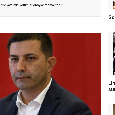
flerle yazılmış yorumlar onaylanmamaktadır.
So
Lin
sü