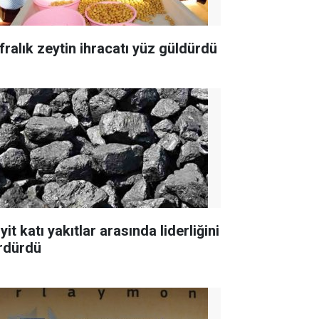
fralık zeytin ihracatı yüz güldürdü
yit katı yakıtlar arasında liderliğini
rdürdü