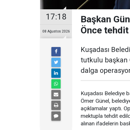
17:18
Başkan Güne
Önce tehdit 
08 Ağustos 2026
Kuşadası Beledi
tutkulu başkan 
dalga operasyon
Kuşadası Belediye ba
Ömer Günel, belediye
açıklamalar yaptı. 
mektupla tehdit edil
alınan ifadelerin bas