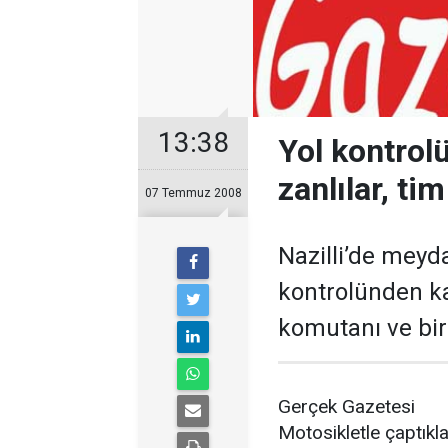
13:38
Yol kontrol
zanlılar, ti
07 Temmuz 2008
Nazilli’de meyda
kontrolünden ka
komutanı ve bir 
Gerçek Gazetesi
Motosikletle çaptıkl