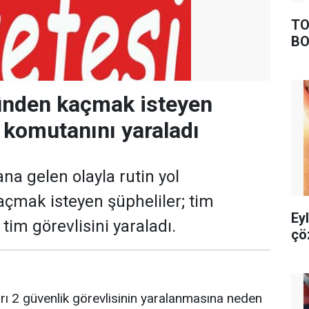
TO
BO
ünden kaçmak isteyen
m komutanını yaraladı
na gelen olayla rutin yol
çmak isteyen şüpheliler; tim
Ey
tim görevlisini yaraladı.
çö
arı 2 güvenlik görevlisinin yaralanmasına neden