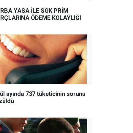
RBA YASA İLE SGK PRİM
RÇLARINA ÖDEME KOLAYLIĞI
lül ayında 737 tüketicinin sorunu
züldü