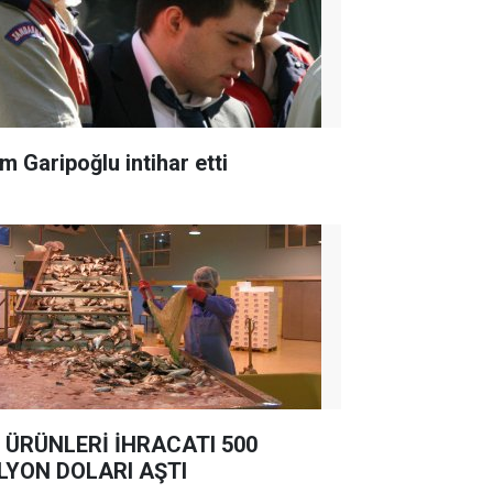
m Garipoğlu intihar etti
 ÜRÜNLERİ İHRACATI 500
LYON DOLARI AŞTI