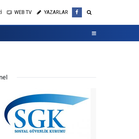
İ
WEB TV
YAZARLAR
nel