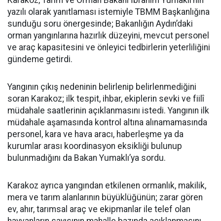
Karakoz, Tarım ve Orman Bakanı İbrahim Yumaklı’nın
yazılı olarak yanıtlaması istemiyle TBMM Başkanlığına
sunduğu soru önergesinde; Bakanlığın Aydın’daki
orman yangınlarına hazırlık düzeyini, mevcut personel
ve araç kapasitesini ve önleyici tedbirlerin yeterliliğini
gündeme getirdi.
Yangının çıkış nedeninin belirlenip belirlenmediğini
soran Karakoz; ilk tespit, ihbar, ekiplerin sevki ve fiilî
müdahale saatlerinin açıklanmasını istedi. Yangının ilk
müdahale aşamasında kontrol altına alınamamasında
personel, kara ve hava aracı, haberleşme ya da
kurumlar arası koordinasyon eksikliği bulunup
bulunmadığını da Bakan Yumaklı’ya sordu.
Karakoz ayrıca yangından etkilenen ormanlık, makilik,
mera ve tarım alanlarının büyüklüğünün; zarar gören
ev, ahır, tarımsal araç ve ekipmanlar ile telef olan