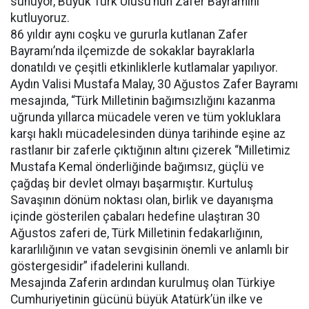
sunuyor, Büyük Türk Ulusu’nun Zafer Bayramını
kutluyoruz.
86 yıldır aynı coşku ve gururla kutlanan Zafer
Bayramı’nda ilçemizde de sokaklar bayraklarla
donatıldı ve çeşitli etkinliklerle kutlamalar yapılıyor.
Aydın Valisi Mustafa Malay, 30 Ağustos Zafer Bayramı
mesajında, “Türk Milletinin bağımsızlığını kazanma
uğrunda yıllarca mücadele veren ve tüm yokluklara
karşı haklı mücadelesinden dünya tarihinde eşine az
rastlanır bir zaferle çıktığının altını çizerek “Milletimiz
Mustafa Kemal önderliğinde bağımsız, güçlü ve
çağdaş bir devlet olmayı başarmıştır. Kurtuluş
Savaşının dönüm noktası olan, birlik ve dayanışma
içinde gösterilen çabaları hedefine ulaştıran 30
Ağustos zaferi de, Türk Milletinin fedakarlığının,
kararlılığının ve vatan sevgisinin önemli ve anlamlı bir
göstergesidir” ifadelerini kullandı.
Mesajında Zaferin ardından kurulmuş olan Türkiye
Cumhuriyetinin gücünü büyük Atatürk’ün ilke ve