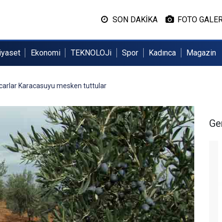
SON DAKİKA
FOTO GALER
iyaset
Ekonomi
TEKNOLOJi
Spor
Kadınca
Magazin
ccarlar Karacasuyu mesken tuttular
Ge