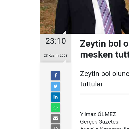
23:10
Zeytin bol 
mesken tutt
23 Kasım 2008
Zeytin bol olun
tuttular
Yılmaz ÖLMEZ
Gerçek Gazetesi