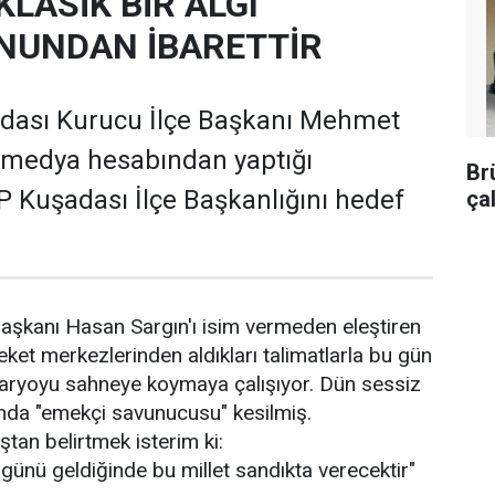
KLASİK BİR ALGI
NUNDAN İBARETTİR
adası Kurucu İlçe Başkanı Mehmet
 medya hesabından yaptığı
Br
 Kuşadası İlçe Başkanlığını hedef
ça
aşkanı Hasan Sargın'ı isim vermeden eleştiren
areket merkezlerinden aldıkları talimatlarla bu gün
naryoyu sahneye koymaya çalışıyor. Dün sessiz
anda "emekçi savunucusu" kesilmiş.
tan belirtmek isterim ki:
, günü geldiğinde bu millet sandıkta verecektir"