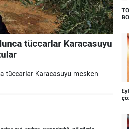
TO
BO
olunca tüccarlar Karacasuyu
ular
ca tüccarlar Karacasuyu mesken
Ey
çö