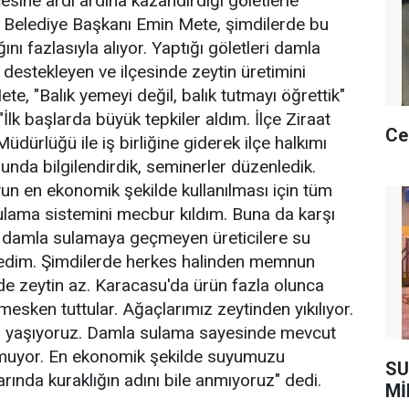
esine ardı ardına kazandırdığı göletlerle
n Belediye Başkanı Emin Mete, şimdilerde bu
ğını fazlasıyla alıyor. Yaptığı göletleri damla
 destekleyen ve ilçesinde zeytin üretimini
ete, "Balık yemeyi değil, balık tutmayı öğrettik"
İlk başlarda büyük tepkiler aldım. İlçe Ziraat
Ce
üdürlüğü ile iş birliğine giderek ilçe halkımı
da bilgilendirdik, seminerler düzenledik.
un en ekonomik şekilde kullanılması için tüm
lama sistemini mecbur kıldım. Buna da karşı
e damla sulamaya geçmeyen üreticilere su
edim. Şimdilerde herkes halinden memnun
e zeytin az. Karacasu'da ürün fazla olunca
mesken tuttular. Ağaçlarımız zeytinden yıkılıyor.
ılı yaşıyoruz. Damla sulama sayesinde mevcut
uyor. En ekonomik şekilde suyumuzu
SU
arında kuraklığın adını bile anmıyoruz" dedi.
Mİ