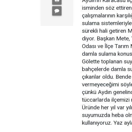
Aydın'ın Karacasu ilç
isminden söz ettire
çalışmalarının karşılı
sulama sistemleriyle
sürekli hali getiren M
diyor. Başkan Mete, "
Odası ve İlçe Tarım M
damla sulama konusun
Gölette toplanan suy
bahçelerde damla su
çıkanlar oldu. Bend
vermeyeceğimi söyl
çünkü Aydın genelind
tüccarlarda ilçemizi 
Üründe her yıl var y
suyumuzda heba olm
kullanıyoruz. Yaz ayl