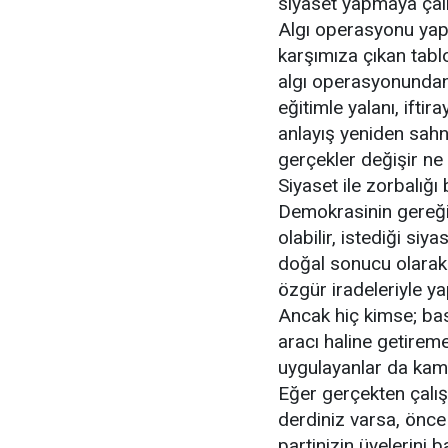
siyaset yapmaya çalış
Algı operasyonu yapıl
karşımıza çıkan tablo
algı operasyonundan i
eğitimle yalanı, ifti
anlayış yeniden sahn
gerçekler değişir ne d
Siyaset ile zorbalığı 
Demokrasinin gereği 
olabilir, istediği si
doğal sonucu olarak in
özgür iradeleriyle ya
Ancak hiç kimse; bask
aracı haline getireme
uygulayanlar da kam
Eğer gerçekten çalış
derdiniz varsa, önce
partinizin üyelerini b