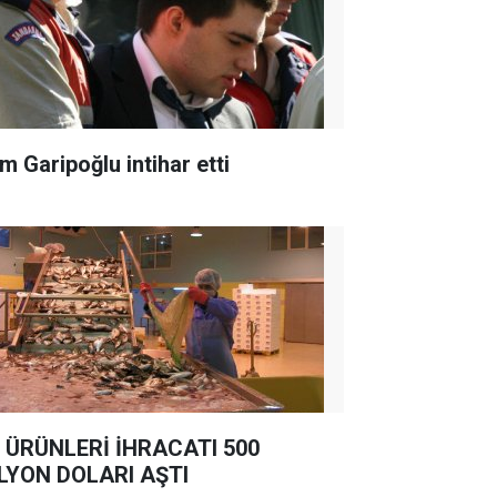
m Garipoğlu intihar etti
 ÜRÜNLERİ İHRACATI 500
LYON DOLARI AŞTI