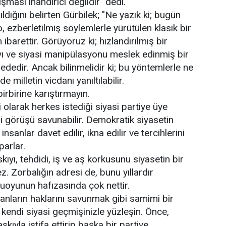
ması inandırıcı değildir" dedi.
dığını belirten Gürbilek; "Ne yazık ki; bugün
, ezberletilmiş söylemlerle yürütülen klasik bir
barettir. Görüyoruz ki; hızlandırılmış bir
rayı ve siyasi manipülasyonu meslek edinmiş bir
ededir. Ancak bilinmelidir ki; bu yöntemlerle ne
e milletin vicdanı yanıltılabilir.
birbirine karıştırmayın.
olarak herkes istediği siyasi partiye üye
yasi görüşü savunabilir. Demokratik siyasetin
sanlar davet edilir, ikna edilir ve tercihlerini
parlar.
ıyı, tehdidi, iş ve aş korkusunu siyasetin bir
z. Zorbalığın adresi de, bunu yıllardır
uoyunun hafızasında çok nettir.
anların haklarını savunmak gibi samimi bir
 kendi siyasi geçmişinizle yüzleşin. Önce,
askıyla istifa ettirip başka bir partiye