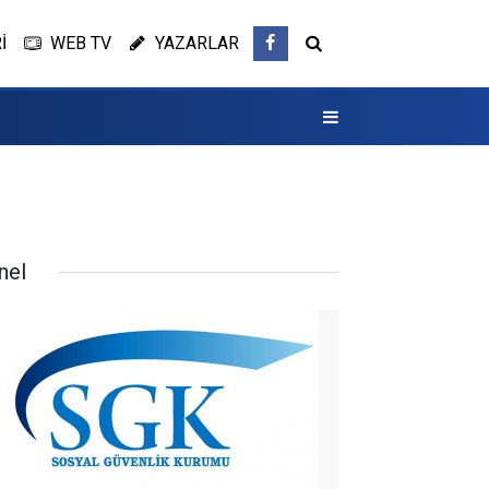
İ
WEB TV
YAZARLAR
nel