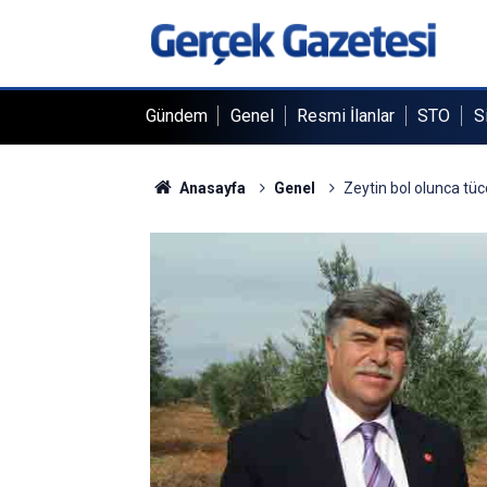
Gündem
Genel
Resmi İlanlar
STO
S
Anasayfa
Genel
Zeytin bol olunca tü