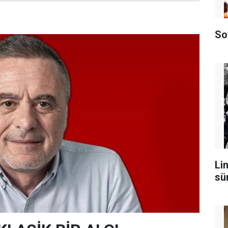
So
Lin
sü