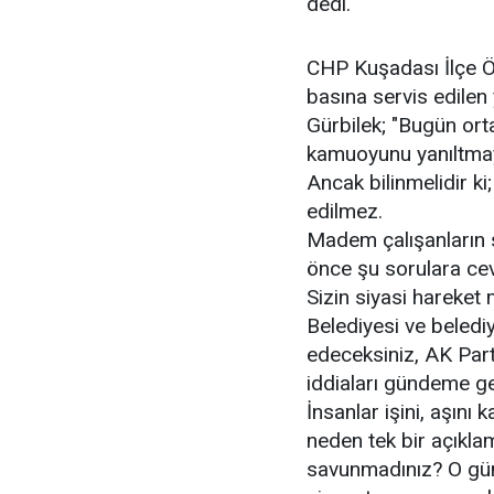
dedi.
CHP Kuşadası İlçe Ö
basına servis edilen 
Gürbilek; "Bugün orta
kamuoyunu yanıltmaya
Ancak bilinmelidir ki
edilmez.
Madem çalışanların 
önce şu sorulara cev
Sizin siyasi hareket
Belediyesi ve belediy
edeceksiniz, AK Part
iddiaları gündeme g
İnsanlar işini, aşını
neden tek bir açıkla
savunmadınız? O gün