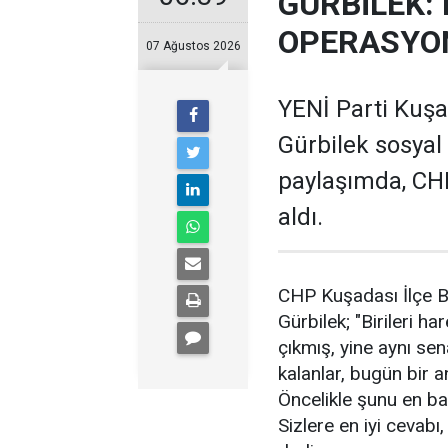
GÜRBİLEK: 
OPERASYO
07 Ağustos 2026
YENİ Parti Kuş
Gürbilek sosyal
paylaşımda, CHP
aldı.
CHP Kuşadası İlçe B
Gürbilek; "Birileri h
çıkmış, yine aynı se
kalanlar, bugün bir 
Öncelikle şunu en baş
Sizlere en iyi cevabı