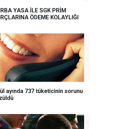
RBA YASA İLE SGK PRİM
RÇLARINA ÖDEME KOLAYLIĞI
lül ayında 737 tüketicinin sorunu
züldü