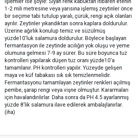
işlemler ise şöyle: Siyah renk kabuktan itibaren etenin
1-2 mili metresine veya yarısına işlemiş zeytinler önce
bir seçime tabi tutulup yaralı, çürük, rengi açık olanları
ayrılır. Zeytinler yıkandıktan sonra kaplara doldurulur.
Üzerine ağırlık konulup temiz ve süzülmüş
yüzde10'luk salamura doldurulur. Böylece başlayan
fermantasyon ile zeytinde acılığın yok oluşu ve yeme
olumuna gelmesi 7-9 ay sürer. Bu süre boyunca tuz
kontrolleri yapılarak düşen tuz oranı yüzde10'a
tamamlanır. PH kontrolleri yapılır. Yüzeyde gelişen
maya ve küf tabakası sık sık temizlenmelidir.
Fermantasyonu tamamlayan zeytinler renkleri açılmış
pembe, şarap rengi veya vişne olmuştur. Kararmaları
için havalandırılırlar. Daha sonra da PH 4.5 ayarlanmış
yüzde 8'lik salamura ilave edilerek ambalajlanırlar.
(iha)