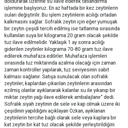
doldurarak üzerine su ilave ederek tatlandırma
işlemine başlıyoruz. En az haftada bir kez zeytinlerin
suları değiştirilir. Bu işlem zeytinlerin acılığı ortadan
kalkmasını sağlar. Sofralık zeytin için eğer yumuşak
bir zeytin çeşidi tercih edilmiş ise tatlanma sırasında
kullanılan suya bir kilograma 20 gram olacak şekilde
tuz ilave edilmelidir. Yaklaşık 1 ay sonra acılığı
giderilen zeytinler kilograma 70-80 gram tuz ilave
edilerek muhafaza edilirler. Muhafaza işlemleri
sırasında tuz miktarında azalma olacağı için zaman
zaman kontroller yapılarak, tuz seviyesinin sabit
kalması sağlanır. Satışa sunulacak olan sofralık
zeytinler, kaplardan çıkarılan zeytinlerin arasından
ezilmiş olanlar ayıklanarak kalanlar su ile yıkanıp bir
miktar zeytin yağı ilave edilerek ambalajlanır" dedi.
Sofralık siyah zeytinin de sele ve kap olmak üzere iki
çeşidinin yapıldığını açıklayan Özkan, ayıklanan
zeytinlerin tercihe bağlı olarak sele veya kaplara bir
kat zeytin bir kat tuz olacak şekilde yerleştirildiğini