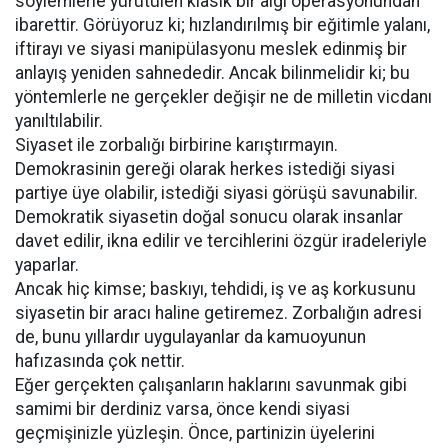
söylemlerle yürütülen klasik bir algı operasyonundan
ibarettir. Görüyoruz ki; hızlandırılmış bir eğitimle yalanı,
iftirayı ve siyasi manipülasyonu meslek edinmiş bir
anlayış yeniden sahnededir. Ancak bilinmelidir ki; bu
yöntemlerle ne gerçekler değişir ne de milletin vicdanı
yanıltılabilir.
Siyaset ile zorbalığı birbirine karıştırmayın.
Demokrasinin gereği olarak herkes istediği siyasi
partiye üye olabilir, istediği siyasi görüşü savunabilir.
Demokratik siyasetin doğal sonucu olarak insanlar
davet edilir, ikna edilir ve tercihlerini özgür iradeleriyle
yaparlar.
Ancak hiç kimse; baskıyı, tehdidi, iş ve aş korkusunu
siyasetin bir aracı haline getiremez. Zorbalığın adresi
de, bunu yıllardır uygulayanlar da kamuoyunun
hafızasında çok nettir.
Eğer gerçekten çalışanların haklarını savunmak gibi
samimi bir derdiniz varsa, önce kendi siyasi
geçmişinizle yüzleşin. Önce, partinizin üyelerini