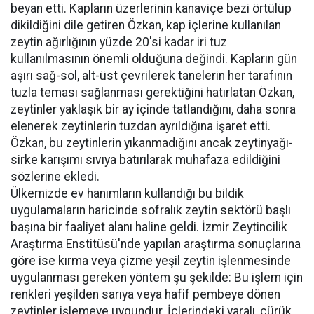
beyan etti. Kapların üzerlerinin kanaviçe bezi örtülüp
dikildiğini dile getiren Özkan, kap içlerine kullanılan
zeytin ağırlığının yüzde 20'si kadar iri tuz
kullanılmasının önemli olduğuna değindi. Kapların gün
aşırı sağ-sol, alt-üst çevrilerek tanelerin her tarafının
tuzla teması sağlanması gerektiğini hatırlatan Özkan,
zeytinler yaklaşık bir ay içinde tatlandığını, daha sonra
elenerek zeytinlerin tuzdan ayrıldığına işaret etti.
Özkan, bu zeytinlerin yıkanmadığını ancak zeytinyağı-
sirke karışımı sıvıya batırılarak muhafaza edildiğini
sözlerine ekledi.
Ülkemizde ev hanımların kullandığı bu bildik
uygulamaların haricinde sofralık zeytin sektörü başlı
başına bir faaliyet alanı haline geldi. İzmir Zeytincilik
Araştırma Enstitüsü'nde yapılan araştırma sonuçlarına
göre ise kırma veya çizme yeşil zeytin işlenmesinde
uygulanması gereken yöntem şu şekilde: Bu işlem için
renkleri yeşilden sarıya veya hafif pembeye dönen
zeytinler işlemeye uygundur. İçlerindeki yaralı, çürük,