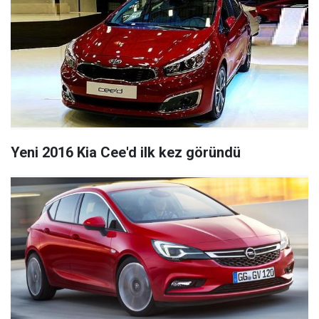
Yeni 2016 Kia Cee'd ilk kez göründü