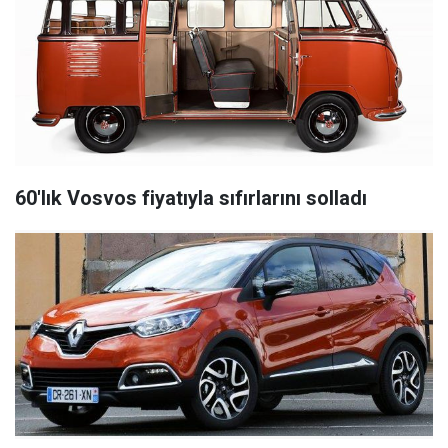
60'lık Vosvos fiyatıyla sıfırlarını solladı