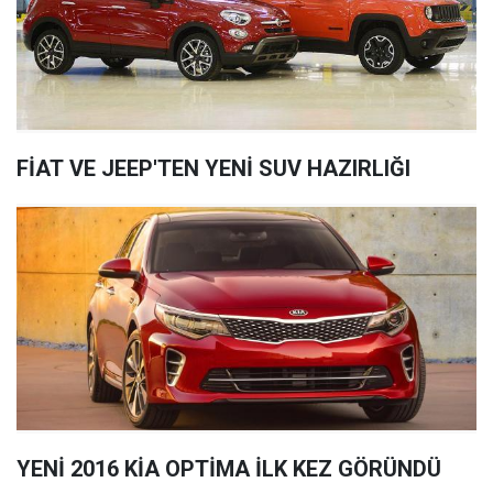
FİAT VE JEEP'TEN YENİ SUV HAZIRLIĞI
YENİ 2016 KİA OPTİMA İLK KEZ GÖRÜNDÜ